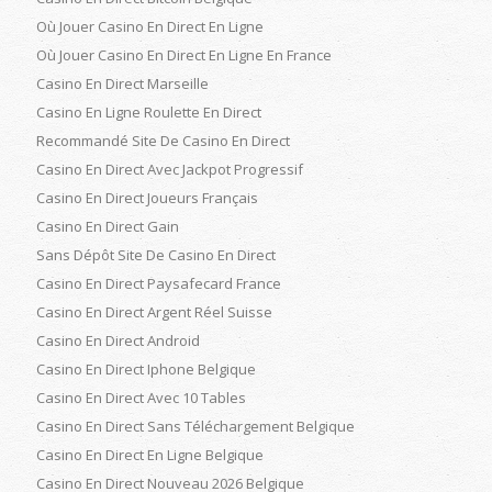
Où Jouer Casino En Direct En Ligne
Où Jouer Casino En Direct En Ligne En France
Casino En Direct Marseille
Casino En Ligne Roulette En Direct
Recommandé Site De Casino En Direct
Casino En Direct Avec Jackpot Progressif
Casino En Direct Joueurs Français
Casino En Direct Gain
Sans Dépôt Site De Casino En Direct
Casino En Direct Paysafecard France
Casino En Direct Argent Réel Suisse
Casino En Direct Android
Casino En Direct Iphone Belgique
Casino En Direct Avec 10 Tables
Casino En Direct Sans Téléchargement Belgique
Casino En Direct En Ligne Belgique
Casino En Direct Nouveau 2026 Belgique