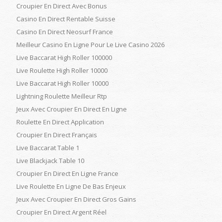
Croupier En Direct Avec Bonus
Casino En Direct Rentable Suisse
Casino En Direct Neosurf France
Meilleur Casino En Ligne Pour Le Live Casino 2026
Live Baccarat High Roller 100000
Live Roulette High Roller 10000
Live Baccarat High Roller 10000
Lightning Roulette Meilleur Rtp
Jeux Avec Croupier En Direct En Ligne
Roulette En Direct Application
Croupier En Direct Français
Live Baccarat Table 1
Live Blackjack Table 10
Croupier En Direct En Ligne France
Live Roulette En Ligne De Bas Enjeux
Jeux Avec Croupier En Direct Gros Gains
Croupier En Direct Argent Réel