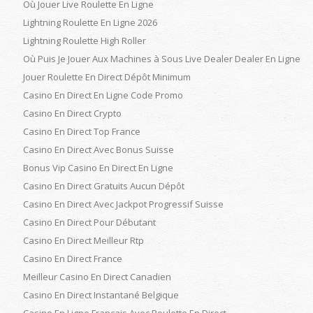
Où Jouer Live Roulette En Ligne
Lightning Roulette En Ligne 2026
Lightning Roulette High Roller
Où Puis Je Jouer Aux Machines à Sous Live Dealer Dealer En Ligne
Jouer Roulette En Direct Dépôt Minimum
Casino En Direct En Ligne Code Promo
Casino En Direct Crypto
Casino En Direct Top France
Casino En Direct Avec Bonus Suisse
Bonus Vip Casino En Direct En Ligne
Casino En Direct Gratuits Aucun Dépôt
Casino En Direct Avec Jackpot Progressif Suisse
Casino En Direct Pour Débutant
Casino En Direct Meilleur Rtp
Casino En Direct France
Meilleur Casino En Direct Canadien
Casino En Direct Instantané Belgique
Casino En Ligne Français Avec Roulette En Direct