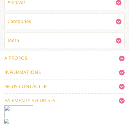
Archives
Catégories
Méta
A PROPOS
INFORMATIONS
NOUS CONTACTER
PAIEMENTS SECURISES