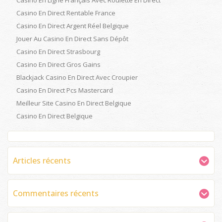
Casino En Direct Rentable France
Casino En Direct Argent Réel Belgique
Jouer Au Casino En Direct Sans Dépôt
Casino En Direct Strasbourg
Casino En Direct Gros Gains
Blackjack Casino En Direct Avec Croupier
Casino En Direct Pcs Mastercard
Meilleur Site Casino En Direct Belgique
Casino En Direct Belgique
Articles récents
Commentaires récents