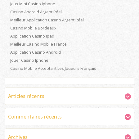
Jeux Mini Casino Iphone
Casino Android Argent Réel
Meilleur Application Casino Argent Réel
Casino Mobile Bordeaux
Application Casino Ipad
Meilleur Casino Mobile France
Application Casino Android
Jouer Casino Iphone
Casino Mobile Acceptant Les Joueurs Français
Articles récents
Commentaires récents
Archives