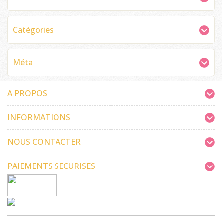
Catégories
Méta
A PROPOS
INFORMATIONS
NOUS CONTACTER
PAIEMENTS SECURISES