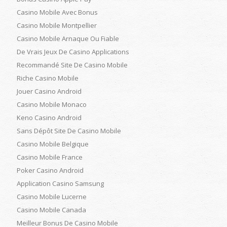
Casino Mobile Avec Bonus
Casino Mobile Montpellier
Casino Mobile Arnaque Ou Fiable
De Vrais Jeux De Casino Applications
Recommandé Site De Casino Mobile
Riche Casino Mobile
Jouer Casino Android
Casino Mobile Monaco
Keno Casino Android
Sans Dépôt Site De Casino Mobile
Casino Mobile Belgique
Casino Mobile France
Poker Casino Android
Application Casino Samsung
Casino Mobile Lucerne
Casino Mobile Canada
Meilleur Bonus De Casino Mobile