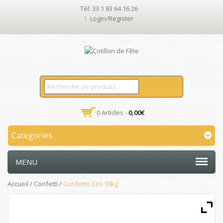
Tél: 33 1 83 64 16 26
Login/Register
0 Articles -
0,00
€
Categories
MENU
Accueil
/
Confetti
/
Confettis Eco 10kg