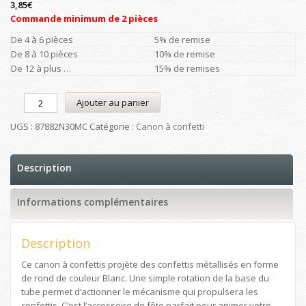
3,85
€
Commande minimum de 2 pièces
De 4 à 6 pièces
5% de remise
De 8 à 10 pièces
10% de remise
De 12 à plus …
15% de remises
Ajouter au panier
UGS :
87882N30MC
Catégorie :
Canon à confetti
Description
Informations complémentaires
Description
Ce canon à confettis projète des confettis métallisés en forme
de rond de couleur Blanc. Une simple rotation de la base du
tube permet d’actionner le mécanisme qui propulsera les
confettis. C’est l’accessoire de fête parfait pour animer votre